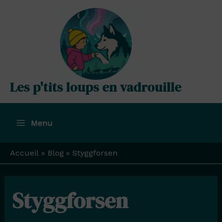
Aller
au
contenu
Les p'tits loups en vadrouille
Menu
Main
Menu
Accueil
Blog
Styggforsen
Styggforsen