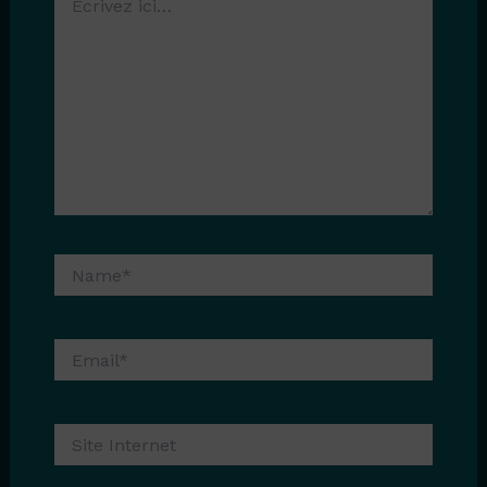
ici…
Name*
Email*
Site
Internet