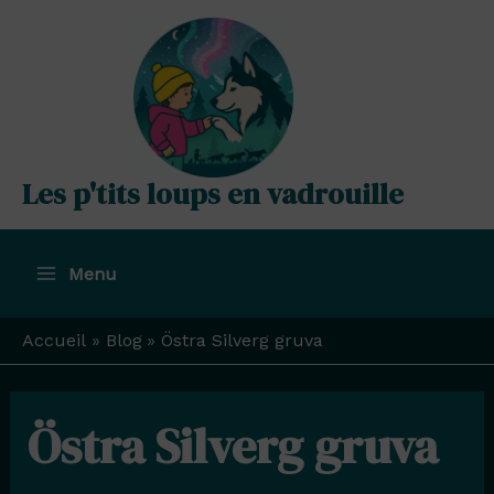
Aller
au
contenu
Les p'tits loups en vadrouille
Menu
Main
Menu
Accueil
Blog
Östra Silverg gruva
Östra Silverg gruva