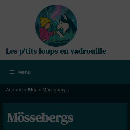
Aller
au
contenu
Les p'tits loups en vadrouille
Menu
Main
Menu
Accueil
Blog
Mössebergs
Mössebergs