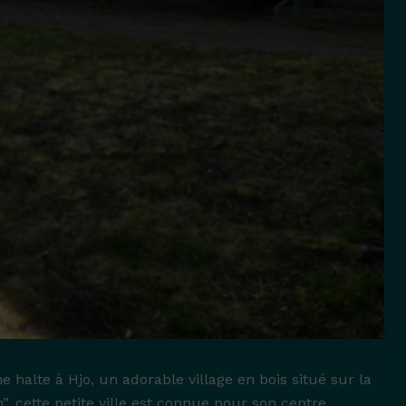
e halte à Hjo, un adorable village en bois situé sur la
”, cette petite ville est connue pour son centre