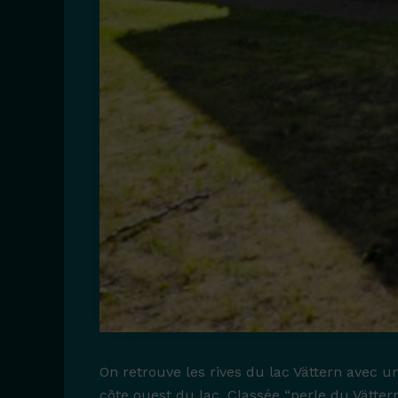
On retrouve les rives du lac Vättern avec un
côte ouest du lac. Classée “perle du Vättern