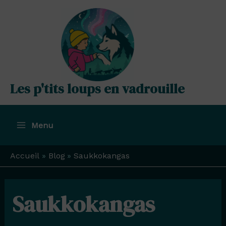
Aller
au
contenu
Les p'tits loups en vadrouille
Menu
Main
Menu
Accueil
Blog
Saukkokangas
Saukkokangas