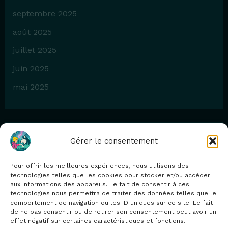
septembre 2025
août 2025
juillet 2025
juin 2025
mai 2025
Gérer le consentement
Catégories
Pour offrir les meilleures expériences, nous utilisons des
Blog
technologies telles que les cookies pour stocker et/ou accéder
aux informations des appareils. Le fait de consentir à ces
technologies nous permettra de traiter des données telles que le
comportement de navigation ou les ID uniques sur ce site. Le fait
de ne pas consentir ou de retirer son consentement peut avoir un
effet négatif sur certaines caractéristiques et fonctions.