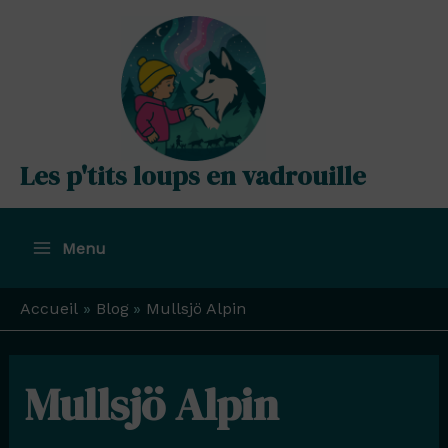
Aller
au
contenu
Les p'tits loups en vadrouille
Menu
Main
Menu
Accueil
Blog
Mullsjö Alpin
Mullsjö Alpin