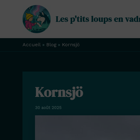
Aller
au
Les p'tits loups en vad
contenu
Accueil
Blog
Kornsjö
Kornsjö
30 août 2025