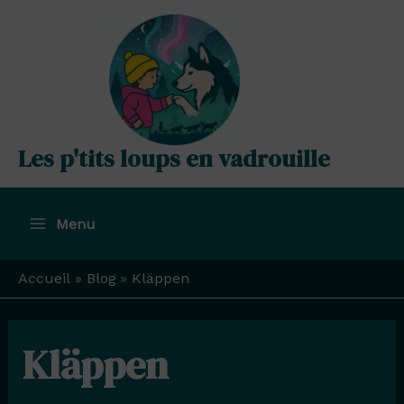
Aller
au
contenu
Les p'tits loups en vadrouille
Menu
Main
Menu
Accueil
Blog
Kläppen
Kläppen