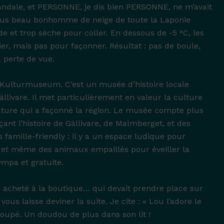
andale, et PERSONNE, je dis bien PERSONNE, ne m’avait
plus beau bonhomme de neige de toute la Laponie
ide et trop sèche pour coller. En dessous de -5 °C, les
ier, mais pas pour façonner. Résultat : pas de boule,
 perte de vue.
re Kulturmuseum. C’est un musée d’histoire locale
ällivare. Il met particulièrement en valeur la culture
 nature qui a façonné la région. Le musée compte plus
çant l’histoire de Gällivare, de Malmberget, et des
famille-friendly : il y a un espace ludique pour
eu, et même des animaux empaillés pour éveiller la
sympa et gratuite.
acheté à la boutique… qui devait prendre place sur
us laisse deviner la suite. Je cite : « Lou l’adore le
loupé. Un doudou de plus dans son lit !