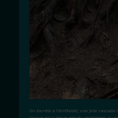
On s’arrête à Fämtfallet, une jolie cascade
locaux pour pique-niquer, se baigner, ou s