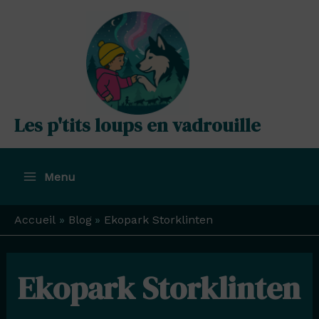
Aller
au
contenu
Les p'tits loups en vadrouille
Menu
Main
Menu
Accueil
Blog
Ekopark Storklinten
Ekopark Storklinten