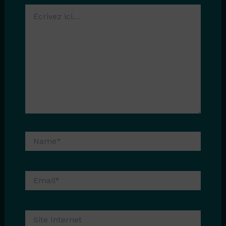
Écrivez
ici…
Name*
Email*
Site
Internet