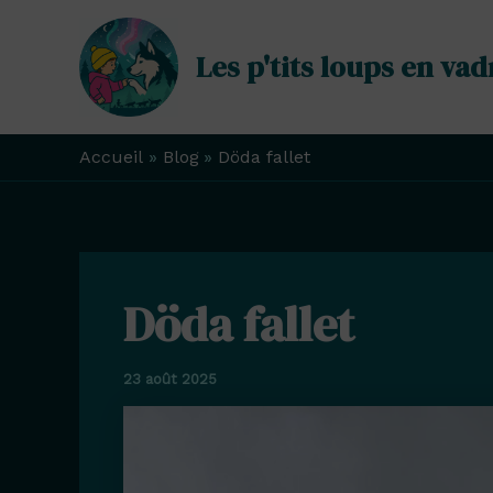
Aller
au
Les p'tits loups en vad
contenu
Accueil
Blog
Döda fallet
Döda fallet
23 août 2025