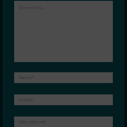
Écrivez
ici…
Name*
Email*
Site
Internet