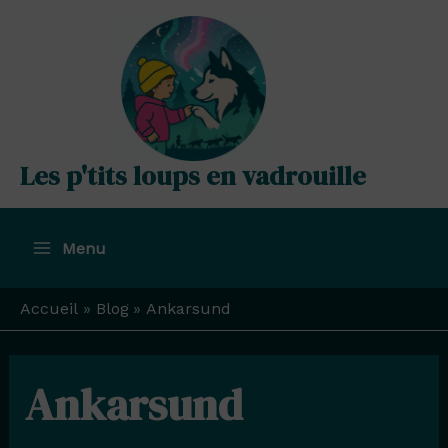
Aller
au
contenu
Les p'tits loups en vadrouille
Menu
Main
Menu
Accueil
Blog
Ankarsund
Ankarsund