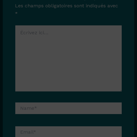
Les champs obligatoires sont indiqués avec
*
Écrivez
ici…
Name*
Email*